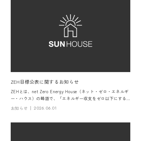
ZEH目標公表に関するお知らせ
ZEHとは、net Zero Energy House（ネット・ゼロ・エネルギ
ー・ハウス）の略語で、「エネルギー収支をゼロ以下にする
家」という意味になります。つまり、家庭で使用するエネル
お知らせ
2026.06.01
ギーと、太陽光...