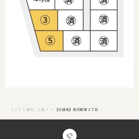
トップ
/
建売・土地
/
/
【分譲地】前沢駅東２丁目