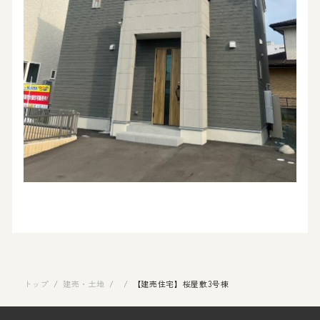
トップ
/
建売・土地
/
/
【建売住宅】桜屋敷3号棟